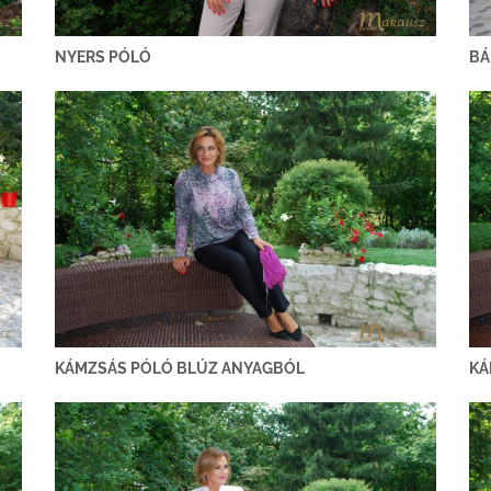
NYERS PÓLÓ
BÁ
KÁMZSÁS PÓLÓ BLÚZ ANYAGBÓL
KÁ