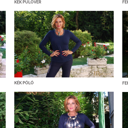
KÉK PULÓVER
FE
KÉK PÓLÓ
FE