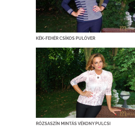
KÉK-FEHÉR CSÍKOS PULÓVER
RÓZSASZÍN MINTÁS VÉKONY PULCSI