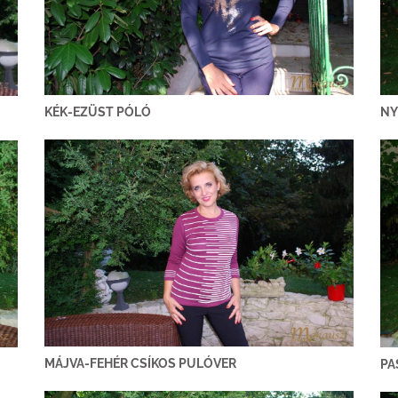
KÉK-EZÜST PÓLÓ
NY
MÁJVA-FEHÉR CSÍKOS PULÓVER
PA