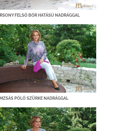
RSONY FELSŐ BŐR HATÁSÚ NADRÁGGAL
MZSÁS PÓLÓ SZÜRKE NADRÁGGAL