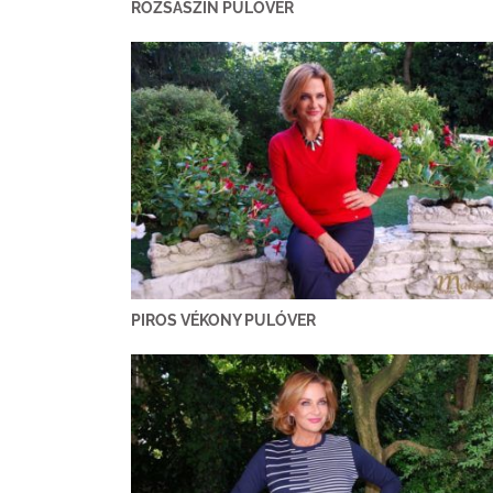
RÓZSASZÍN PULÓVER
PIROS VÉKONY PULÓVER