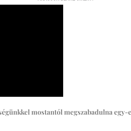
ítségünkkel mostantól megszabadulna egy-e