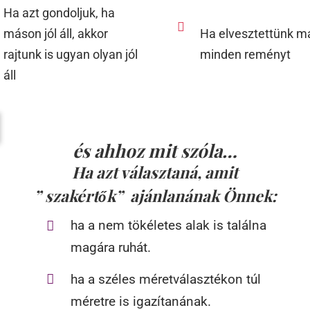
Ha azt gondoljuk, ha
máson jól áll, akkor
Ha elvesztettünk m
rajtunk is ugyan olyan jól
minden reményt
áll
és ahhoz mit szóla…
Ha azt választaná, amit
” szakértők” ajánlanának Önnek:
ha a nem tökéletes alak is találna
magára ruhát.
ha a széles méretválasztékon túl
méretre is igazítanának.