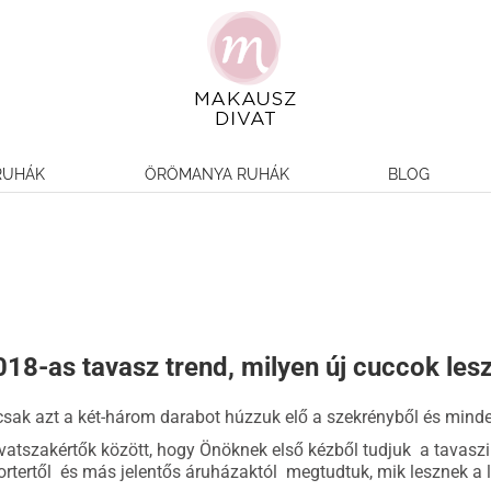
RUHÁK
ÖRÖMANYA RUHÁK
BLOG
2018-as tavasz trend, milyen új cuccok le
csak azt a két-három darabot húzzuk elő a szekrényből és mind
atszakértők között, hogy Önöknek első kézből tudjuk a tavaszi d
Portertől és más jelentős áruházaktól megtudtuk, mik lesznek 