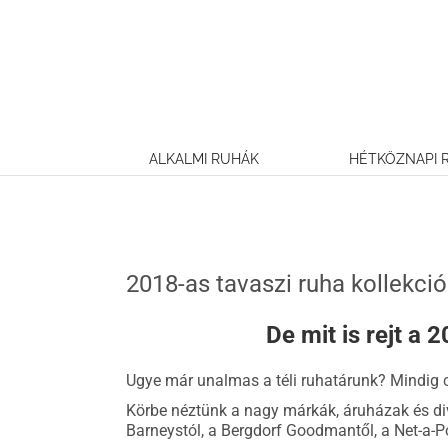
Kihagyás
ALKALMI RUHÁK
HÉTKÖZNAPI 
2018-as tavaszi ruha kollekció
De mit is rejt a 
Ugye már unalmas a téli ruhatárunk? Mindig 
Körbe néztünk a nagy márkák, áruházak és div
Barneystól, a Bergdorf Goodmantől, a Net-a-