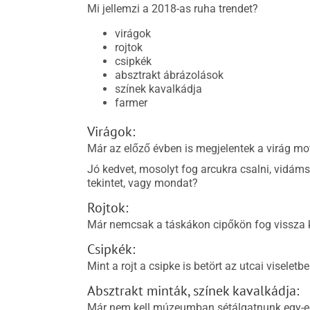
Mi jellemzi a 2018-as ruha trendet?
virágok
rojtok
csipkék
absztrakt ábrázolások
színek kavalkádja
farmer
Virágok:
Már az előző évben is megjelentek a virág mo
Jó kedvet, mosolyt fog arcukra csalni, vidám
tekintet, vagy mondat?
Rojtok:
Már nemcsak a táskákon cipőkön fog vissza kösz
Csipkék:
Mint a rojt a csipke is betört az utcai viseletbe
Absztrakt minták, színek kavalkádja:
Már nem kell múzeumban sétálgatnunk egy-eg