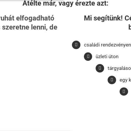
Átélte már, vagy érezte azt:
ruhát elfogadható
Mi segítünk! C
szeretne lenni, de
családi rendezvényen
üzleti úton
tárgyalás
egy 