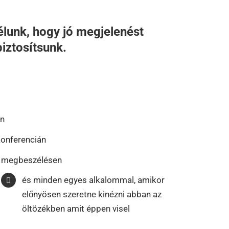
élunk, hogy jó megjelenést
biztosítsunk.
on
konferencián
megbeszélésen
és minden egyes alkalommal, amikor
előnyösen szeretne kinézni abban az
öltözékben amit éppen visel