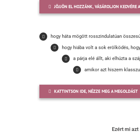
JÖJJÖN EL HOZZÁNK, VÁSÁROLJON KEDVÉRE A
hogy háta mögött rosszindulatúan összesú
hogy hiába volt a sok erölködés, hogy
a párja elé állt, aki elhúzta a s
amikor azt hiszem klasszul
KATTINTSON IDE, NÉZZE MEG A MEGOLDÁST
Ezért mi azt