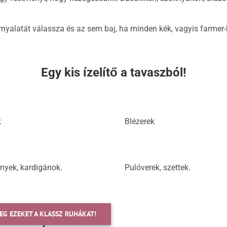
árnyalatát válassza és az sem baj, ha minden kék, vagyis farmer-
Egy kis ízelítő a tavaszból!
k
Blézerek
nyek, kardigánok.
Pulóverek, szettek.
EG EZEKET A KLASSZ RUHÁKAT!