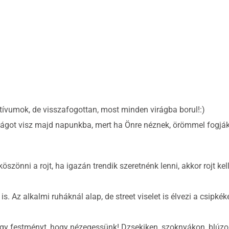
tívumok, de visszafogottan, most minden virágba borul!:)
ságot visz majd napunkba, mert ha Önre néznek, örömmel fogják 
önni a rojt, ha igazán trendik szeretnénk lenni, akkor rojt kell
 is. Az alkalmi ruháknál alap, de street viselet is élvezi a csipkéke
y festményt, hogy nézegessünk! Dzsekiken, szoknyákon, blúzok