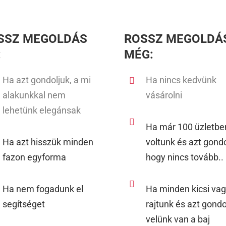
SSZ MEGOLDÁS
ROSSZ MEGOLDÁ
:
MÉG:
Ha azt gondoljuk, a mi
Ha nincs kedvünk
alakunkkal nem
vásárolni
lehetünk elegánsak
Ha már 100 üzletbe
Ha azt hisszük minden
voltunk és azt gondo
fazon egyforma
hogy nincs tovább..
Ha nem fogadunk el
Ha minden kicsi vag
segítséget
rajtunk és azt gondo
velünk van a baj