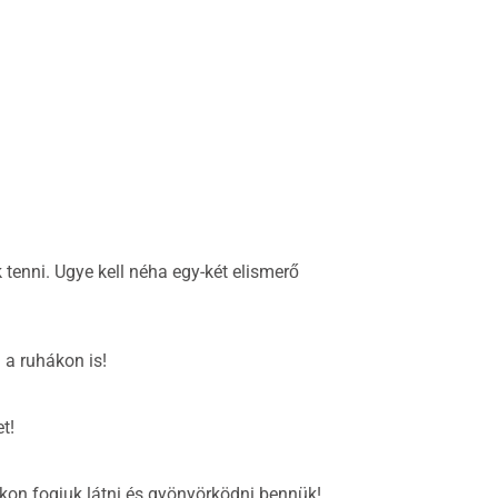
tenni. Ugye kell néha egy-két elismerő
 a ruhákon is!
t!
on fogjuk látni és gyönyörködni bennük!