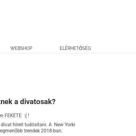
WEBSHOP
ELÉRHETŐSÉG
sznek a divatosak?
en FEKETE :( !
ivat híreit tudósítani. A New Yorki
a legmenőbb trendek 2018-ban.