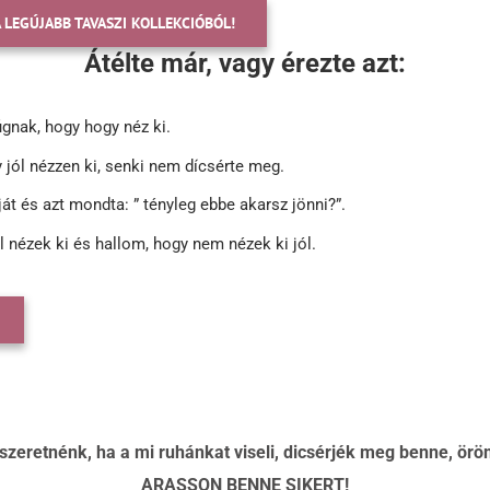
 LEGÚJABB TAVASZI KOLLEKCIÓBÓL!
Átélte már, vagy érezte azt:
gnak, hogy hogy néz ki.
 jól nézzen ki, senki nem dícsérte meg.
záját és azt mondta: ” tényleg ebbe akarsz jönni?”.
 nézek ki és hallom, hogy nem nézek ki jól.
 szeretnénk, ha a mi ruhánkat viseli, dicsérjék meg benne, örö
ARASSON BENNE SIKERT!