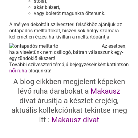
stólát,
akár blézert,
vagy bolerót magunkra öltenünk.
A mélyen dekoltált szilveszteri felsőkhöz ajánljuk az
öntapadós melltartókat, hiszen sok hölgy számára
kellemetlen érzés, ha kivillan a melltartópántja.
Az esetben,
ha a viseletünk nem csillogó, bátran válasszunk egy-
egy tündöklő ékszert!
További szilveszteri témájú bejegyzéseinkért kattintson
női ruha
blogunkra!
A blog cikkben megjelent képeken
lévő ruha darabokat a
Makausz
divat árusítja a készlet erejéig,
aktuális kollekciónkat tekintse meg
itt :
Makausz
divat