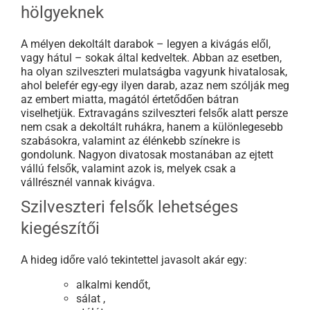
hölgyeknek
A mélyen dekoltált darabok – legyen a kivágás elől,
vagy hátul – sokak által kedveltek. Abban az esetben,
ha olyan szilveszteri mulatságba vagyunk hivatalosak,
ahol belefér egy-egy ilyen darab, azaz nem szólják meg
az embert miatta, magától értetődően bátran
viselhetjük. Extravagáns szilveszteri felsők alatt persze
nem csak a dekoltált ruhákra, hanem a különlegesebb
szabásokra, valamint az élénkebb színekre is
gondolunk. Nagyon divatosak mostanában az ejtett
vállú felsők, valamint azok is, melyek csak a
vállrésznél vannak kivágva.
Szilveszteri felsők lehetséges
kiegészítői
A hideg időre való tekintettel javasolt akár egy:
alkalmi kendőt,
sálat ,