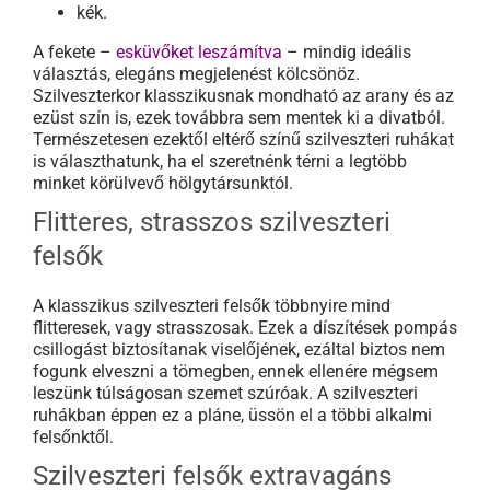
kék.
A fekete –
esküvőket leszámítva
– mindig ideális
választás, elegáns megjelenést kölcsönöz.
Szilveszterkor klasszikusnak mondható az arany és az
ezüst szín is, ezek továbbra sem mentek ki a divatból.
Természetesen ezektől eltérő színű szilveszteri ruhákat
is választhatunk, ha el szeretnénk térni a legtöbb
minket körülvevő hölgytársunktól.
Flitteres, strasszos szilveszteri
felsők
A klasszikus szilveszteri felsők többnyire mind
flitteresek, vagy strasszosak. Ezek a díszítések pompás
csillogást biztosítanak viselőjének, ezáltal biztos nem
fogunk elveszni a tömegben, ennek ellenére mégsem
leszünk túlságosan szemet szúróak. A szilveszteri
ruhákban éppen ez a pláne, üssön el a többi alkalmi
felsőnktől.
Szilveszteri felsők extravagáns