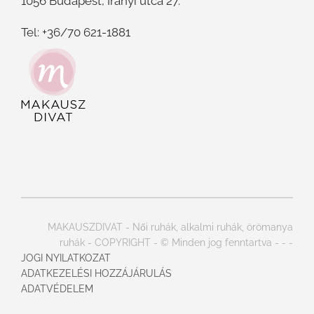
1056 Budapest, Irányi utca 27.
Tel: +36/70 621-1881
MAKAUSZDIVAT - Női ruhák, alkalmi ruhák, örömanya
ruhák - COPYRIGHT - © Minden jog fenntartva -
-
-
JOGI NYILATKOZAT
ADATKEZELÉSI HOZZÁJÁRULÁS
ADATVÉDELEM