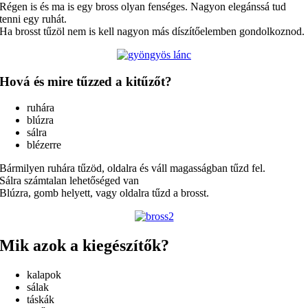
Régen is és ma is egy bross olyan fenséges. Nagyon elegánssá tud
tenni egy ruhát.
Ha brosst tűzöl nem is kell nagyon más díszítőelemben gondolkoznod.
Hová és mire tűzzed a kitűzőt?
ruhára
blúzra
sálra
blézerre
Bármilyen ruhára tűzöd, oldalra és váll magasságban tűzd fel.
Sálra számtalan lehetőséged van
Blúzra, gomb helyett, vagy oldalra tűzd a brosst.
Mik azok a kiegészítők?
kalapok
sálak
táskák