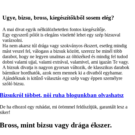
Ugye, bizsu, bross, kiegészítőkből sosem elég?
A mai divat egyik nélkülözhetetlen fontos kiegészítője.
Egy egyszerű pólót is elegáns viseletté lehet egy szép bizsuval
varázsolni.
Ha nem akarsz túl drága vagy szokványos ékszert, esetleg mindig
mást veszel fel, válogass a bizsuk között, szerezz be minél több
darabot, hogy ne legyen unalmas az öltözéked és mindig fel tudod
dobni valami ujjal, valami extrával, valamivel, ami igazán Te vagy.
A bizsuk divatja is nagyon gyorsan változik, de klasszikus darabok
bármikor hordhatók, azok nem mennek ki a divatból egyhamar.
Ajándéknak is kitűnő választás egy szép vagy éppen személyre
szóló bizsu.
Bizsukról többet, nöi ruha blogunkban olvashatsz
De ha elhozol egy ruhádat, mi örömmel feldíszítjük, garantált lesz a
siker!
Bross, mint bizsu vagy drága ékszer.