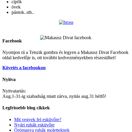
cipők
övek
pántok..stb..
Facebook
Nyomjon rá a Tetszik gombra és legyen a Makausz Divat Facebook
oldal kedvelője is, ott további kedvezményekben részesülhet!
Követés a facebookon
Nyitva
Nyitvatartás:
Aug.1-31-ig szabadság miatt zárva, nyitás aug.31 hétfő!
Legfrissebb blog cikkek
Mit vegyek fel esküvőre?
Nyári ruhák esküvőre
Örömanya ruhák moletteknek