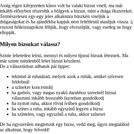
Amíg régen kifejezetten kínos volt ha valaki bizsut viselt, ma már
inkább előnyben részesítik a hölgyek a bizsut, mint a drága ékszereket.
Természetesen egy-egy jeles alkalomra büszkén viseljük a
drágaságokat és ha ajándékba kapjuk nem feltétlenül utasítjuk vissza :),
viszont hétköznapokon féltjük, hogy elveszítjük, vagy esetleg ne hogy
ellopják.
Milyen bizsukat válassz?
Szinte lehetetlen leírni, mennyi és milyen típusú bizsuk léteznek. Ma
már szinte mindenből lehet bizsut készíteni.
De a választásban adhatok pár tippet:
tekintsd át ruhatárad, melyek azok a ruhák, amiket szívesen
feldobnál
a színekre koncentrálj
ha garbós, vagy magas nyakú darabhoz szeretnél bizsut
választani inkább hosszabb fazonban gondolkodj
ha nyitott ruha, akkor rövid ívűben gondolkodj
ha színes a ruha, inkább egyszínű legyen a bizsu
ha színtelen, vagy egyszínű a ruha, akkor színeset
De ha egyszerűen megtetszik egy bizsu, vedd meg, úgyis megtalálod
az alkalmat, hogy felvedd!