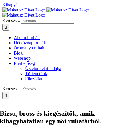
Kihagyás
Keresés...
Alkalmi ruhák
Hétköznapi ruhák
Örömanya ruhák
Blog
Webshop
Elérhetőség
Üzletünket itt találja
Történetünk
Filozófiánk
Keresés...
Bizsu, bross és kiegészítők, amik
kihagyhatatlan egy női ruhatárból.