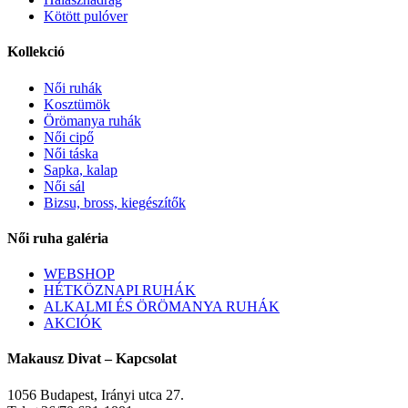
Kötött pulóver
Kollekció
Női ruhák
Kosztümök
Örömanya ruhák
Női cipő
Női táska
Sapka, kalap
Női sál
Bizsu, bross, kiegészítők
Női ruha galéria
WEBSHOP
HÉTKÖZNAPI RUHÁK
ALKALMI ÉS ÖRÖMANYA RUHÁK
AKCIÓK
Makausz Divat – Kapcsolat
1056 Budapest, Irányi utca 27.