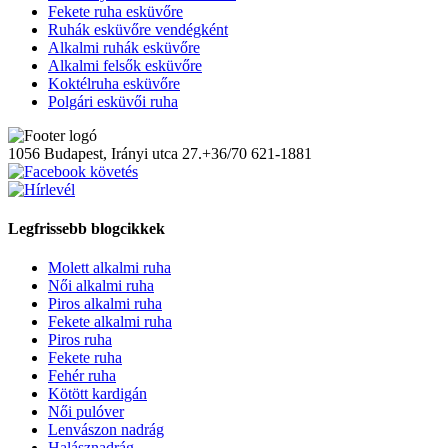
Fekete ruha esküvőre
Ruhák esküvőre vendégként
Alkalmi ruhák esküvőre
Alkalmi felsők esküvőre
Koktélruha esküvőre
Polgári esküvői ruha
1056 Budapest, Irányi utca 27.
+36/70 621-1881
Legfrissebb blogcikkek
Molett alkalmi ruha
Női alkalmi ruha
Piros alkalmi ruha
Fekete alkalmi ruha
Piros ruha
Fekete ruha
Fehér ruha
Kötött kardigán
Női pulóver
Lenvászon nadrág
Halásznadrág