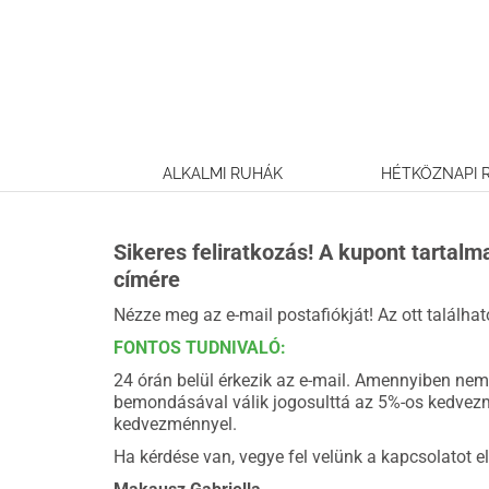
Kihagyás
ALKALMI RUHÁK
HÉTKÖZNAPI 
Sikeres feliratkozás! A kupont tartal
címére
Nézze meg az e-mail postafiókját! Az ott találhat
FONTOS TUDNIVALÓ:
24 órán belül érkezik az e-mail. Amennyiben nem 
bemondásával válik jogosulttá az 5%-os kedvezm
kedvezménnyel.
Ha kérdése van, vegye fel velünk a kapcsolatot e