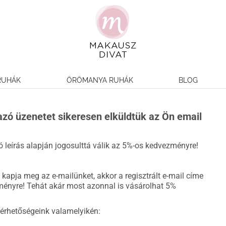
RUHÁK
ÖRÖMANYA RUHÁK
BLOG
mazó üzenetet sikeresen elküldtük az Ön email
ó leírás alapján jogosulttá válik az 5%-os kedvezményre!
kapja meg az e-mailünket, akkor a regisztrált e-mail címe
ényre! Tehát akár most azonnal is vásárolhat 5%
lérhetőségeink valamelyikén: