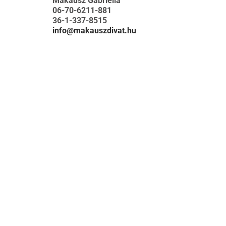
Makausz Gabriella
06-70-6211-881
36-1-337-8515
info@makauszdivat.hu