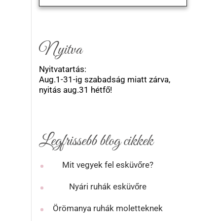
Nyitva
Nyitvatartás:
Aug.1-31-ig szabadság miatt zárva,
nyitás aug.31 hétfő!
Legfrissebb blog cikkek
Mit vegyek fel esküvőre?
Nyári ruhák esküvőre
Örömanya ruhák moletteknek