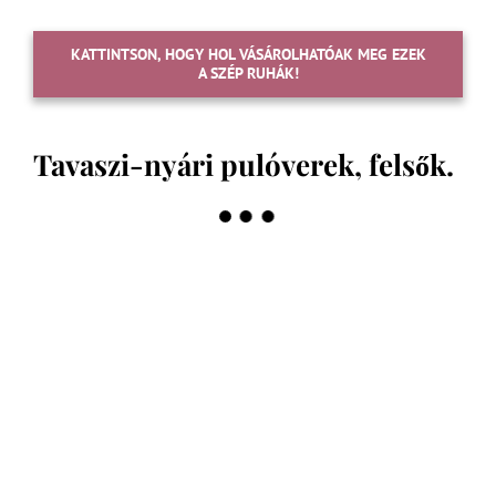
KATTINTSON, HOGY HOL VÁSÁROLHATÓAK MEG EZEK
A SZÉP RUHÁK!
Tavaszi-nyári pulóverek, felsők.