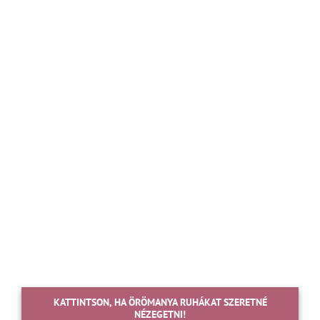
KATTINTSON, HA ÖRÖMANYA RUHÁKAT SZERETNÉ
NÉZEGETNI!