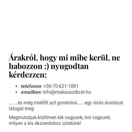
Árakról, hogy mi mibe kerül, ne
habozzon :) nyugodtan
kérdezzen:
telefonon
: +36-70-621-1881
emailben
: info@makauszdivat.hu
……..és még mielőtt azt gondolná…….egy óriás áruházat
látogat meg
Megmutatjuk kisfilmen kik vagyunk, hol vagyunk,
milyen a kis ékszerdoboz üzletünk!