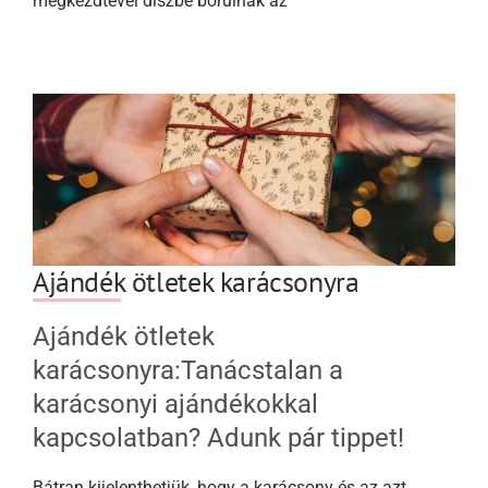
megkezdtével díszbe borulnak az
Ajándék ötletek karácsonyra
Ajándék ötletek
karácsonyra:Tanácstalan a
karácsonyi ajándékokkal
kapcsolatban? Adunk pár tippet!
Bátran kijelenthetjük, hogy a karácsony és az azt